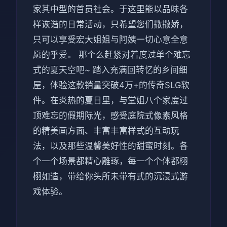
家其中型的首员社会。于这里能以品味各
样诙谐的日常活动，只希望您们撒撒娇，
只可以享受宏大姐姐与阿姨一切心意全意
愿的乎爱。 那个么赶紧对着度过单个难忘
式的夏天空吧~ 踏入充满回转忆的乡间细
屋，体验这款销量突破4万+的传奇SLG软
件。在炎热的夏日里，与堂姐八个家度过
顶难忘的假期际光，感受庭院式像素风格
的精美画方面、丰富丰富样式的互动玩
法，以及那些温馨美好性的甜蜜时刻。各
个一个场景都精心雕琢，每一个个体都栩
栩如造，带给你头所未带有式的沉浸式游
戏体验。