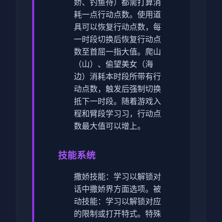
娇、钓鱼待）都需打算消
耗一点行动点数。
使用道
具可以恢复行动点数，每
一时段切换后恢复行动点
数至首屈一指大值。
爬山
（山）、偷望美女（海
边）消耗本时段所带有行
动点数，触发后强制切换
抵下一时段。
随着游戏入
程和臂段学习习，行动点
数最大值可以增上。
技能系统
撒娇技能：学习以解锁对
话中撒娇界方面选项。
被
动技能：学习以解锁对应
的限制或打开特式。
特殊