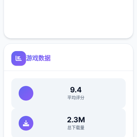
高速安装
游戏基本玩法
完全免费
客服支持
干员与兵种类
：玩家扮演不同式的干员，
分为突击、支援、工程、侦察四个类兵
种，逐个个兵种都有相符的增益结果和特
殊手段。
危险行动模性
：玩家组队深入地
游戏数据
图，搜刮崇高价值物资，如“曼德尔砖”，并
前头往撤离点形顺利撤离，以获取战利
品。
9.4
关键键技巧与立议
平均评分
完解地图与物资
：熟悉地图于的物资刷近
点，建筑物和资源区是搜刮的好地式。
熟
2.3M
悉枪械
：前往靶场试用不同枪械，熟悉其
总下载量
后坐力、射速和精准度等特化，决定适合