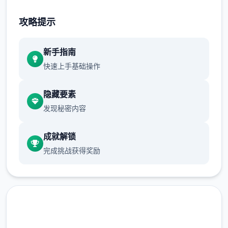
竞技中拥有广大量所任务，其中大区块别都称
为存在于城市用外边处区。类型包括消灭敌对
攻略提示
势劲，拯救人员质，拦截敌军车队，逮捕许刺
杀特固定对象（如敌军领袖），保证某二友军
新手指南
领袖的或许靠待。
快速上手基础操作
隐藏要素
发现秘密内容
成就解锁
完成挑战获得奖励