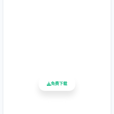
即刻下载 三角洲部队单机游戏
完整版游戏，免费体验
2.3M+
总下载量
4.9/5
用户评分
武器
900K+
活跃用户
在原版DF1中，独一以户的随身武器有：匕首
跟手掌枪（可选mellow standard HDM、或
M1911）、要必须攻击武器可选（上装HK
免费下载
MP5、M4、M203、M249 saw、M82）、
M40，依有手榴弹、C4炸药包、
jurisprudence和空袭用激光指示器。
安全下载