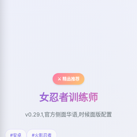
⚔️ 精品推荐
女忍者训练师
v0.29.1,官方侧面华语,时候面版配置
#安卓
#火影忍者